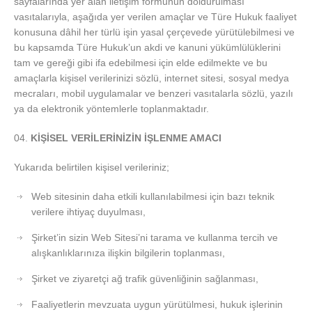
sayfalarında yer alan iletişim formunun doldurulması
vasıtalarıyla, aşağıda yer verilen amaçlar ve Türe Hukuk faaliyet
konusuna dâhil her türlü işin yasal çerçevede yürütülebilmesi ve
bu kapsamda Türe Hukuk’un akdi ve kanuni yükümlülüklerini
tam ve gereği gibi ifa edebilmesi için elde edilmekte ve bu
amaçlarla kişisel verilerinizi sözlü, internet sitesi, sosyal medya
mecraları, mobil uygulamalar ve benzeri vasıtalarla sözlü, yazılı
ya da elektronik yöntemlerle toplanmaktadır.
KİŞİSEL
VERİLERİNİZİN İŞLENME AMACI
Yukarıda belirtilen kişisel verileriniz;
Web sitesinin daha etkili kullanılabilmesi için bazı teknik
verilere ihtiyaç duyulması,
Şirket’in sizin Web Sitesi’ni tarama ve kullanma tercih ve
alışkanlıklarınıza ilişkin bilgilerin toplanması,
Şirket ve ziyaretçi ağ trafik güvenliğinin sağlanması,
Faaliyetlerin mevzuata uygun yürütülmesi, hukuk işlerinin