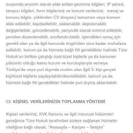
sırasında anonim olarak elde edilen gezinme bilgileri, IP adresi,
tarayıcı bilgileri, form bilgileriniz ve konum verileriniz, mesaj ve
konusu bilgisi, yüklenilen CV dosyası) tamamen veya kısmen
elde edilebilir, kaydedilebilir, saklanabilir, depolanabilir,
değiştirilebilir, güncellenebilir, periyodik olarak kontrol edilebilir,
yeniden düzenlenebilir, sınıflandırılabilir, işlendikleri amaç için
gerekli olan ya da ilgili kanunda öngörülen süre kadar muhafaza
edilebilir, kanuni ya da hizmete bağlı fiili gereklilikler halinde Türe
Hukuk’un birlikte çalıştığı özel-tüzel kişilerle ya da kanunen
yükümlü olduğu kamu kurum ve kuruluşlarıyla ve/veya
Türkiye’de veya yurt dışında mukim olan ilgili 3. kişi gerçek
kişi/tüzel kişilerle paylaşılabilir/devredilebilir, kanuni ya da
hizmete bağlı fiili gereklilikler halinde yurt dışına aktarılabilir.
KİŞİSEL VERİLERİNİZİN TOPLANMA YÖNTEMİ
Kişisel verileriniz, KVK Kanunu ve ilgili mevzuat hükümleri
gereğince Türe Hukuk tarafından sizlere sağlanan hizmetin
niteliğine bağlı olarak; “Anasayfa – Kariyer – İletişim”